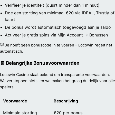
Verifieer je identiteit (duurt minder dan 1 minuut)
Doe een storting van minimaal €20 via iDEAL, Trustly of
kaart
De bonus wordt automatisch toegevoegd aan je saldo
Activeer je gratis spins via Mijn Account → Bonussen
💡 Je hoeft geen bonuscode in te voeren – Locowin regelt het
automatisch.
🧾 Belangrijke Bonusvoorwaarden
Locowin Casino staat bekend om transparante voorwaarden.
We verstoppen niets, en we maken het graag duidelijk voor alle
spelers.
Voorwaarde
Beschrijving
Minimale storting
€20 per bonus