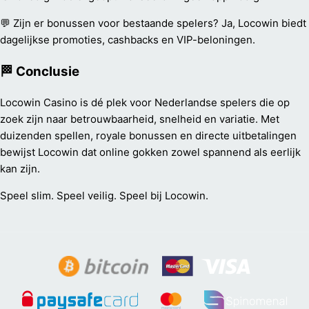
💬 Zijn er bonussen voor bestaande spelers? Ja, Locowin biedt
dagelijkse promoties, cashbacks en VIP-beloningen.
🏁 Conclusie
Locowin Casino is dé plek voor Nederlandse spelers die op
zoek zijn naar betrouwbaarheid, snelheid en variatie. Met
duizenden spellen, royale bonussen en directe uitbetalingen
bewijst Locowin dat online gokken zowel spannend als eerlijk
kan zijn.
Speel slim. Speel veilig. Speel bij Locowin.