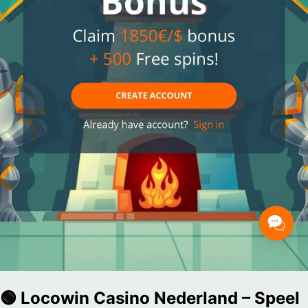
🟢 Locowin Casino Nederland – Speel