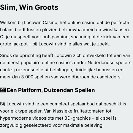
Slim, Win Groots
Welkom bij Locowin Casino, hét online casino dat de perfecte
balans biedt tussen plezier, betrouwbaarheid en winstkansen.
Of je nu speelt voor ontspanning, spanning of de kick van een
grote jackpot – bij Locowin vind je alles wat je zoekt.
Sinds de oprichting heeft Locowin zich ontwikkeld tot een van
de meest populaire online casino’s onder Nederlandse spelers,
dankzij razendsnelle uitbetalingen, duidelijke bonussen en
meer dan 3.000 spellen van wereldberoemde aanbieders.
🎰 Eén Platform, Duizenden Spellen
Bij Locowin vind je een compleet spelaanbod dat geschikt is
voor elk type speler. Van klassieke fruitautomaten tot
hypermoderne videoslots met 3D-graphics – elk spel is
zorgvuldig geselecteerd voor maximale beleving.