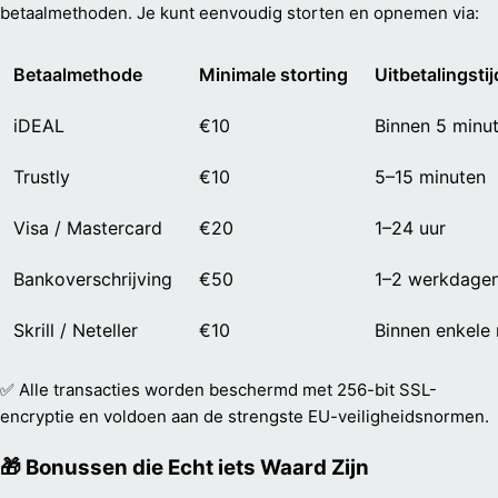
betaalmethoden. Je kunt eenvoudig storten en opnemen via:
Betaalmethode
Minimale storting
Uitbetalingstij
iDEAL
€10
Binnen 5 minu
Trustly
€10
5–15 minuten
Visa / Mastercard
€20
1–24 uur
Bankoverschrijving
€50
1–2 werkdage
Skrill / Neteller
€10
Binnen enkele
✅ Alle transacties worden beschermd met 256-bit SSL-
encryptie en voldoen aan de strengste EU-veiligheidsnormen.
🎁 Bonussen die Echt iets Waard Zijn