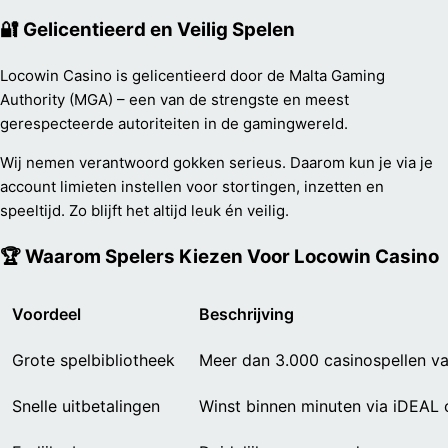
🔐 Gelicentieerd en Veilig Spelen
Locowin Casino is gelicentieerd door de Malta Gaming
Authority (MGA) – een van de strengste en meest
gerespecteerde autoriteiten in de gamingwereld.
Wij nemen verantwoord gokken serieus. Daarom kun je via je
account limieten instellen voor stortingen, inzetten en
speeltijd. Zo blijft het altijd leuk én veilig.
🏆 Waarom Spelers Kiezen Voor Locowin Casino
Voordeel
Beschrijving
Grote spelbibliotheek
Meer dan 3.000 casinospellen v
Snelle uitbetalingen
Winst binnen minuten via iDEAL o